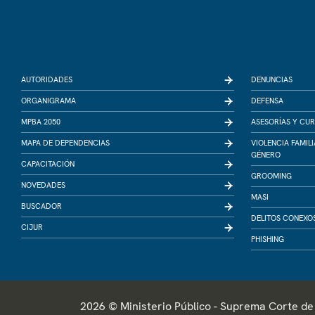
AUTORIDADES
DENUNCIAS
ORGANIGRAMA
DEFENSA
MPBA 2050
ASESORÍAS Y CU
MAPA DE DEPENDENCIAS
VIOLENCIA FAMIL
GÉNERO
CAPACITACIÓN
GROOMING
NOVEDADES
MASI
BUSCADOR
DELITOS CONEXO
CIJUR
PHISHING
2026 © Ministerio Público - Suprema Corte de J