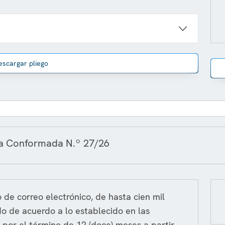
escargar pliego
ra Conformada N.º 27/26
 de correo electrónico, de hasta cien mil
do de acuerdo a lo establecido en las
, por el término de 12 (doce) meses a partir