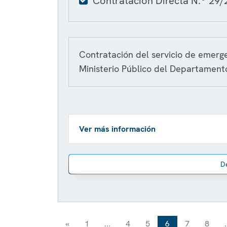
Contratación Directa N.º 29/
Contratación del servicio de emer
Ministerio Público del Departamento
Ver más información
D
«
1
...
4
5
6
7
8
.