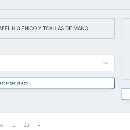
APEL HIGIENICO Y TOALLAS DE MANO.
escargar pliego
26
...
38
»