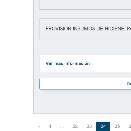
PROVISION INSUMOS DE HIGIENE. P
Ver más información
D
«
1
...
22
23
24
25