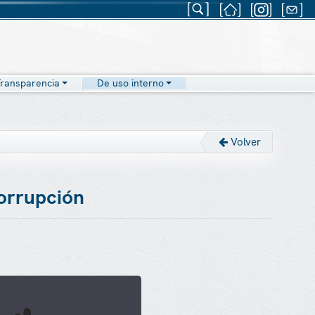
ransparencia
De uso interno
Volver
corrupción